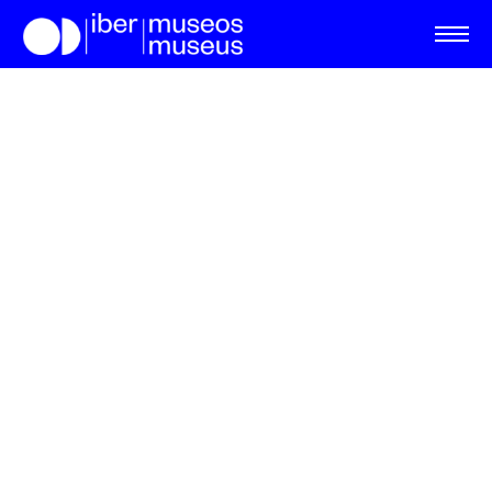
Gostaríamos de agradecer às seguintes pessoas que
participaram das diferentes atividades do 10.º EIM –
apresentações de abertura, conferências, fóruns e
trocas de experiências, discussões e oficinas e a
reunião intergovernamental dos países ibero-
americanos – bem como das instâncias preliminares: