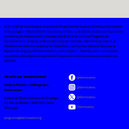
El 10.º EIM fue una iniciativa conjunta del Programa Ibermuseos, el Instituto Nacional de
Antropología e Historia (INAH), Secretaría de Cultura de México; la Escuela Nacional de
Conservación, Restauración y Museografía (ENCRyM, INAH); el Programa de
Fortalecimiento de Museos, Museo Nacional de Colombia - Ministerio de Cultura; el
Ministerio de Cultura y Juventud de Costa Rica, y el Proyecto Sistema Nacional de
Museos de Uruguay, Ministerio de Educación y Cultura. Además, contó con el apoyo
económico de la Agencia Española de Cooperación Internacional para el Desarrollo
(AECID).
¡Gracias por acompañarnos!
@ibermuseos
Unidad Técnica del Programa
@ibermuseos
Ibermuseos
@ibermuseos
Edifício do Museu Nacional de Etnologia.
Av. Ilha da Madeira, 1400-203 Lisboa
/ibermuseos
(Portugal)
programa@ibermuseos.org